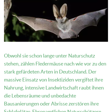
Obwohl sie schon lange unter Naturschutz
stehen, zählen Fledermäuse nach wie vor zu den
stark gefärdeten Arten in Deutschland. Der
massive Einsatz von Insektiziden vergiftet ihre
Nahrung, intensive Landwirtschaft raubt ihnen
die Lebensräume und unbedachte
Bausanierungen oder Abrisse zerstören ihre
Schlafplätze. Ehrenamtlichen Naturschützern