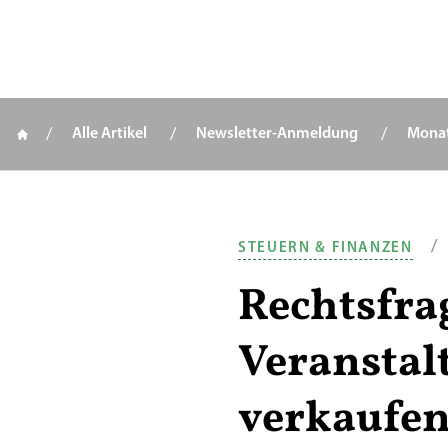
Alle Artikel
Newsletter-Anmeldung
Mona
Zum Inhalt springen
/
STEUERN & FINANZEN
Rechtsfra
Veranstal
verkaufen.