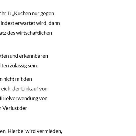
schrift „Kuchen nur gegen
mindest erwartet wird, dann
tz des wirtschaftlichen
ekten und erkennbaren
en zulässig sein.
n nicht mit den
eich, der Einkauf von
 Mittelverwendung von
m Verlust der
ufen. Hierbei wird vermieden,