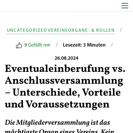
Zum Inhalt springen
/
UNCATEGORIZED
VEREINSORGANE- & ROLLEN
/
/
9
Gefällt mir
Lesezeit: 3 Minuten
26.08.2024
Eventualeinberufung vs.
Anschlussversammlung
– Unterschiede, Vorteile
und Voraussetzungen
Die Mitgliederversammlung ist das
mächtigste Organ eines Vereins. Kein