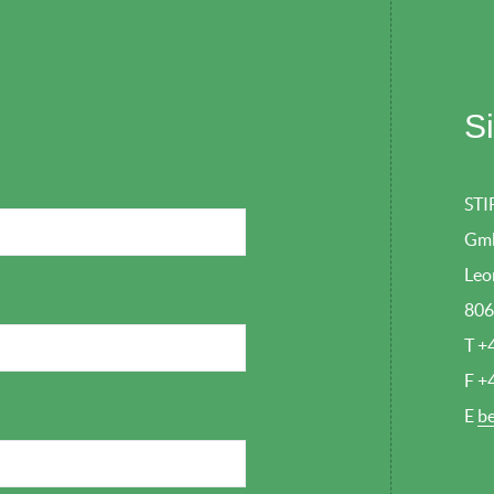
S
STI
Gm
Leo
806
T +
F +
E
b