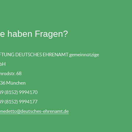
ie haben Fragen?
FTUNG DEUTSCHES EHRENAMT gemeinnützige
bH
nrodstr. 68
36 München
49 (8152) 9994170
49 (8152) 9994177
enedetto@deutsches-ehrenamt.de