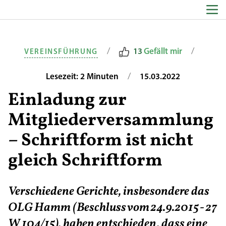
Zum Inhalt springen
/
/
13
Gefällt mir
VEREINSFÜHRUNG
/
Lesezeit: 2 Minuten
15.03.2022
Einladung zur
Mitgliederversammlung
– Schriftform ist nicht
gleich Schriftform
Verschiedene Gerichte, insbesondere das
OLG Hamm (Beschluss vom 24.9.2015 - 27
W 104/15), haben entschieden, dass eine