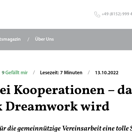
+49 (8152) 999 
tsmagazin
Über Uns
/
/
9
Gefällt mir
Lesezeit: 7 Minuten
13.10.2022
bei Kooperationen – d
 Dreamwork wird
r die gemeinnützige Vereinsarbeit eine tolle 