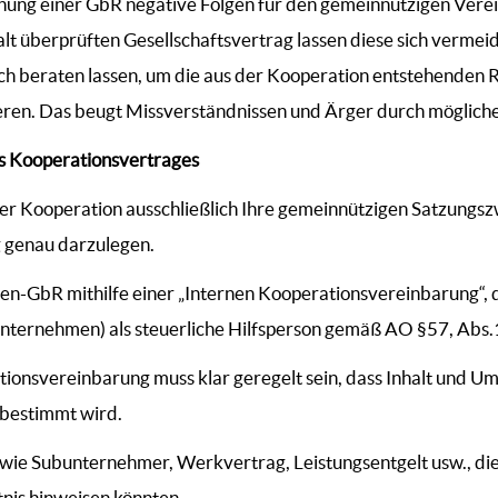
hung einer GbR negative Folgen für den gemeinnützigen Vere
überprüften Gesellschaftsvertrag lassen diese sich vermeide
ch beraten lassen, um die aus der Kooperation entstehenden R
ieren. Das beugt Missverständnissen und Ärger durch möglich
es Kooperationsvertrages
der Kooperation ausschließlich Ihre gemeinnützigen Satzungsz
 genau darzulegen.
n-GbR mithilfe einer „Internen Kooperationsvereinbarung“, d
ternehmen) als steuerliche Hilfsperson gemäß AO §57, Abs.1
tionsvereinbarung muss klar geregelt sein, dass Inhalt und U
 bestimmt wird.
wie Subunternehmer, Werkvertrag, Leistungsentgelt usw., die
is hinweisen könnten.