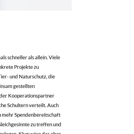
 schneller als allein. Viele
krete Projekte zu
ier- und Naturschutz, die
insam gestellten
Jeder Kooperationspartner
che Schultern verteilt. Auch
u mehr Spendenbereitschaft
Gleichgesinnte zu treffen und
oslegen. Klug wäre das aber