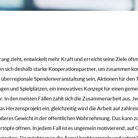
 zieht, entwickelt mehr Kraft und erreicht seine Ziele oftmals
n sich deshalb starke Kooperationspartner, um zusammen kon
 überregionale Spendenveranstaltung sein, Aktionen für den T
gen und Spielplätzen, ein innovatives Konzept für einen geme
. In den meisten Fällen zahlt sich die Zusammenarbeit aus. 
 Herzensprojekt ein, gleichzeitig wird die Arbeit auf zahlrei
ößeres Gewicht in der öffentlichen Wahrnehmung. Das kann z
töpfe öffnen. In jedem Fall ist es ungemein motivierend, auf 
packen. Da möchte man die Ärmel hochkrempeln und sofort l